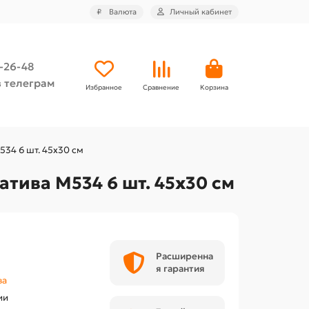
₽
Валюта
Личный кабинет
4-26-48
 телеграм
Избранное
Сравнение
Корзина
34 6 шт. 45х30 см
тива М534 6 шт. 45х30 см
Расширенна
я гарантия
ва
ии