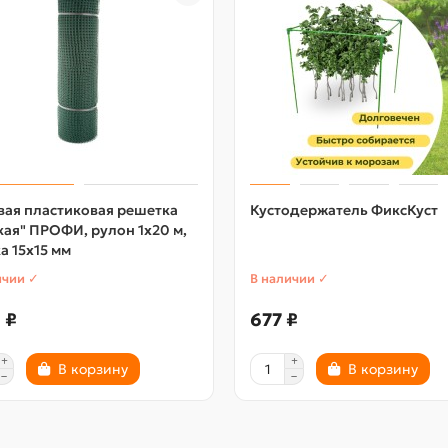
вая пластиковая решетка
Кустодержатель ФиксКуст
ая" ПРОФИ, рулон 1х20 м,
а 15х15 мм
ичии ✓
В наличии ✓
 ₽
677 ₽
В корзину
В корзину