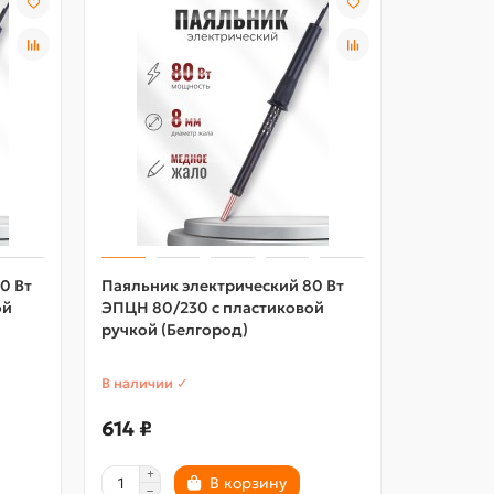
0 Вт
Паяльник электрический 80 Вт
Электро
ой
ЭПЦН 80/230 с пластиковой
200Вт/23
ручкой (Белгород)
ручкой, 
В наличии ✓
В наличии
614 ₽
2677 ₽
В корзину