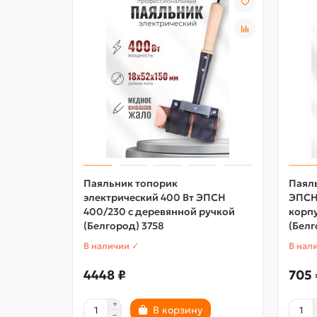
Паяльник топорик
Паяль
электрический 400 Вт ЭПСН
ЭПСН
400/230 с деревянной ручкой
корпу
(Белгород) 3758
(Белг
В наличии ✓
В нал
4448 ₽
705 
В корзину