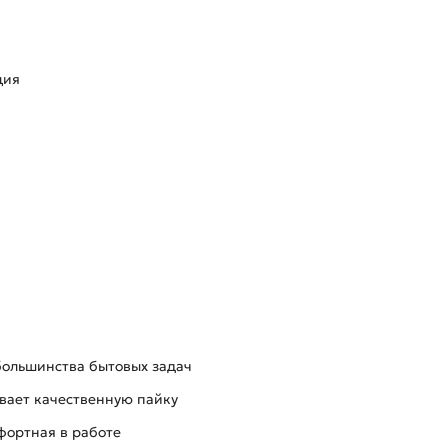
ция
большинства бытовых задач
вает качественную пайку
фортная в работе