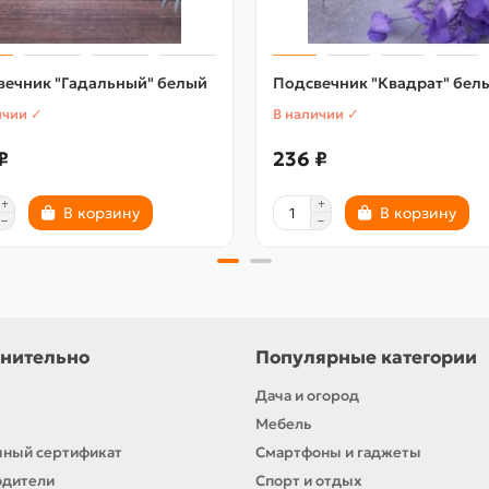
вечник "Гадальный" белый
Подсвечник "Квадрат" бел
ичии ✓
В наличии ✓
₽
236 ₽
В корзину
В корзину
нительно
Популярные категории
Дача и огород
Мебель
ный сертификат
Смартфоны и гаджеты
одители
Спорт и отдых