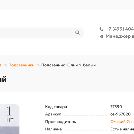
+7 (499) 40
Менеджер в
а
Подсвечники
Подсвечник "Олимп" белый
ый
Код товара
77390
Артикул
os-967020
Производитель
Омский Све
Наличие
Есть в нали