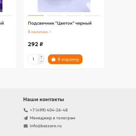
ый
Подсвечник "Цветок" черный
Подсвечн
В наличии ✓
В наличии
292 ₽
233 ₽
В корзину
Наши контакты
+7 (499) 404-26-48
Менеджер в телеграм
info@bazzare.ru