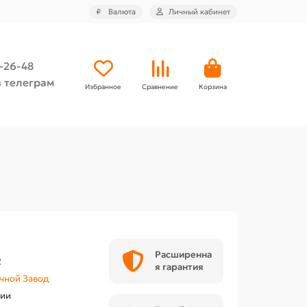
₽
Валюта
Личный кабинет
4-26-48
 телеграм
Избранное
Сравнение
Корзина
Расширенна
2
я гарантия
чной Завод
чии