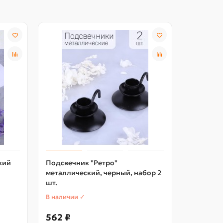
кий
Подсвечник "Ретро"
Подсвеч
металлический, черный, набор 2
"Ретро" с
шт.
В наличии ✓
В наличии
562 ₽
562 ₽