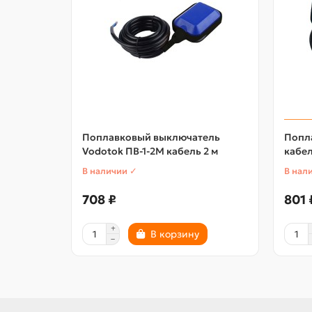
Поплавковый выключатель
Попл
Vodotok ПВ-1-2М кабель 2 м
кабе
В наличии ✓
В нал
708 ₽
801 
В корзину