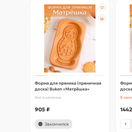
Форма для пряника (пряничная
Форм
доска) Buken «Матрёшка»
доска
Нет в наличии
В нал
905 ₽
1442
Закончился