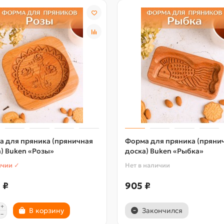
а для пряника (пряничная
Форма для пряника (пряни
) Buken «Розы»
доска) Buken «Рыбка»
ичии ✓
Нет в наличии
 ₽
905 ₽
В корзину
Закончился