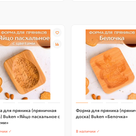
а для пряника (пряничная
Форма для пряника (пряни
) Buken «Яйцо пасхальное с
доска) Buken «Белочка»
ами»
ичии ✓
В наличии ✓