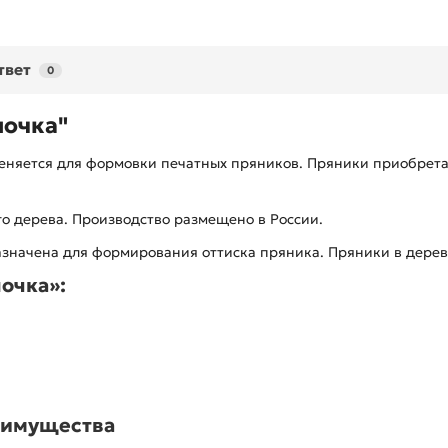
твет
0
лочка"
еняется для формовки печатных пряников. Пряники приобрета
го дерева. Производство размещено в России.
значена для формирования оттиска пряника. Пряники в дере
очка»:
еимущества