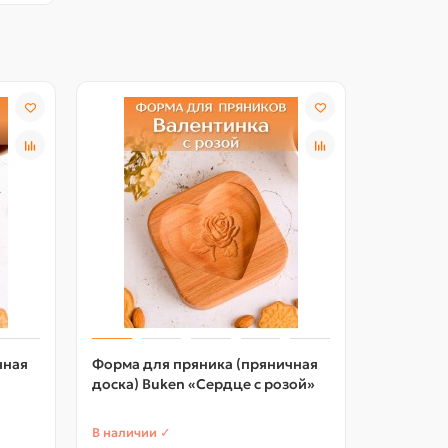
чная
Форма для пряника (пряничная
Форма дл
доска) Buken «Сердце с розой»
доска) B
В наличии ✓
В наличии