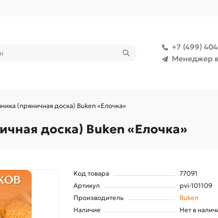
+7 (499) 40
Менеджер в
ника (пряничная доска) Buken «Елочка»
ичная доска) Buken «Елочка»
Код товара
77091
Артикул
pvi-101109
Производитель
Buken
Наличие
Нет в налич