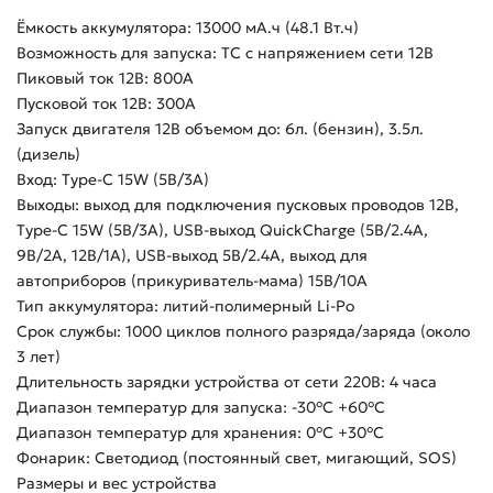
Ёмкость аккумулятора: 13000 мА.ч (48.1 Вт.ч)
Возможность для запуска: ТС с напряжением сети 12В
Пиковый ток 12В: 800А
Пусковой ток 12В: 300А
Запуск двигателя 12В объемом до: 6л. (бензин), 3.5л.
(дизель)
Вход: Type-C 15W (5В/3А)
Выходы: выход для подключения пусковых проводов 12В,
Type-C 15W (5В/3А), USB-выход QuickCharge (5В/2.4А,
9В/2А, 12В/1А), USВ-выход 5В/2.4А, выход для
автоприборов (прикуриватель-мама) 15В/10A
Тип аккумулятора: литий-полимерный Li-Po
Срок службы: 1000 циклов полного разряда/заряда (около
3 лет)
Длительность зарядки устройства от сети 220В: 4 часа
Диапазон температур для запуска: -30°С +60°С
Диапазон температур для хранения: 0°С +30°С
Фонарик: Светодиод (постоянный свет, мигающий, SOS)
Размеры и вес устройства