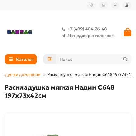
₽
+7 (499) 404-26-48
Менеджер в телеграм
Каталог
кладушки домашние
Раскладушка мягкая Надин С648 197х73х42
Раскладушка мягкая Надин С648
197х73х42см