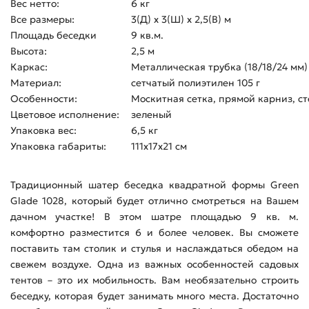
Вес нетто:
6 кг
Все размеры:
3(Д) х 3(Ш) х 2,5(В) м
Площадь беседки
9 кв.м.
Высота:
2,5 м
Каркас:
Металлическая трубка (18/18/24 мм)
Материал:
сетчатый полиэтилен 105 г
Особенности:
Москитная сетка, прямой карниз, с
Цветовое исполнение:
зеленый
Упаковка вес:
6,5 кг
Упаковка габариты:
111х17х21 см
Традиционный шатер беседка квадратной формы Green
Glade 1028, который будет отлично смотреться на Вашем
дачном участке! В этом шатре площадью 9 кв. м.
комфортно разместится 6 и более человек. Вы сможете
поставить там столик и стулья и наслаждаться обедом на
свежем воздухе. Одна из важных особенностей садовых
тентов – это их мобильность. Вам необязательно строить
беседку, которая будет занимать много места. Достаточно