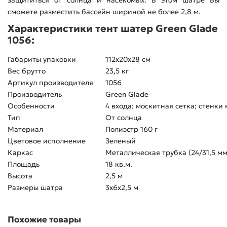
защититься от солнца и насекомых. В этом шатре Вы
сможете разместить бассейн шириной не более 2,8 м.
Характеристики тент шатер Green Glade
1056:
Габариты упаковки
112х20х28 см
Вес брутто
23,5 кг
Артикул производителя
1056
Производитель
Green Glade
Особенности
4 входа; москитная сетка; стенки
Тип
От солнца
Материал
Полиэстр 160 г
Цветовое исполнение
Зеленый
Каркас
Металлическая трубка (24/31,5 мм
Площадь
18 кв.м.
Высота
2,5 м
Размеры шатра
3х6х2,5 м
Похожие товары