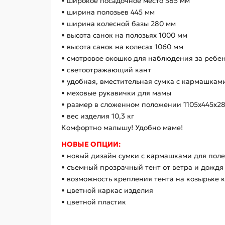
• широкое посадочное место 385 мм
• ширина полозьев 445 мм
• ширина колесной базы 280 мм
• высота санок на полозьях 1000 мм
• высота санок на колесах 1060 мм
• смотровое окошко для наблюдения за ребе
• светоотражающий кант
• удобная, вместительная сумка с кармашкам
• меховые рукавички для мамы
• размер в сложенном положении 1105х445х2
• вес изделия 10,3 кг
Комфортно малышу! Удобно маме!
НОВЫЕ ОПЦИИ:
• новый дизайн сумки с кармашками для пол
• съемный прозрачный тент от ветра и дождя
• возможность крепления тента на козырьке 
• цветной каркас изделия
• цветной пластик