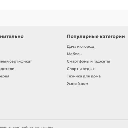
нительно
Популярные категории
Дача и огород
Мебель
ный сертификат
Смартфоны и гаджеты
одители
Спорт и отдых
лерея
Техника для дома
Умный дом
купить что-нибудь ненужное.