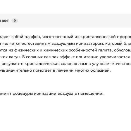
твет
0
авляет собой плафон, изготовленный из кристаллической приро
а является естественным воздушным ионизатором, который бла
ся из физических и химических особенностей галита, обусло
ких лагун. В соляных лампах эффект ионизации увеличивается в
В результате кристаллическая соляная лампа улучшает качест
оль значительно помогает в лечении многих болезней.
ения процедуры ионизации воздуха в помещении.