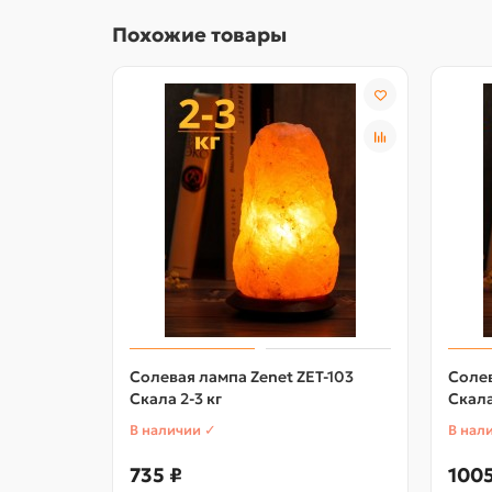
Похожие товары
Солевая лампа Zenet ZET-103
Солев
Скала 2-3 кг
Скала
В наличии ✓
В нал
735 ₽
1005