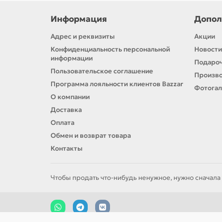
Бренд ориентирован на потребности п
Информация
Допол
Спектр-Прибор — ваш помощник на ку
Адрес и реквизиты
Акции
Конфиденциальность персональной
Новости
информации
Подароч
Пользовательское соглашение
Произв
Программа лояльности клиентов Bazzar
Фотога
О компании
Доставка
Оплата
Обмен и возврат товара
Контакты
Чтобы продать что-нибудь ненужное, нужно сначала 