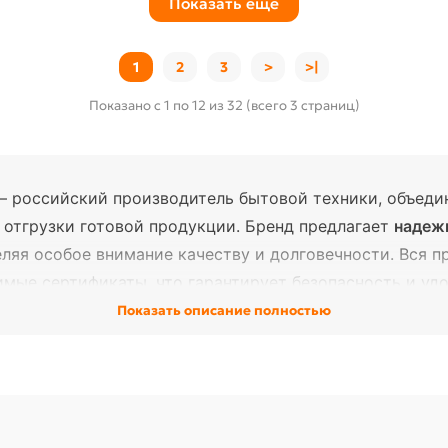
Показать еще
1
2
3
>
>|
Показано с 1 по 12 из 32 (всего 3 страниц)
 российский производитель бытовой техники, объеди
 отгрузки готовой продукции. Бренд предлагает
надеж
еляя особое внимание качеству и долговечности. Вся 
мые сертификаты, что гарантирует безопасность и удо
Показать описание полностью
 нашем магазине:
орешницы, соковыжималки
ские сушилки для овощей и фруктов с поддонами
и