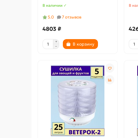
В наличии ✓
В на
5.0
7 отзывов
4803 ₽
426
В корзину