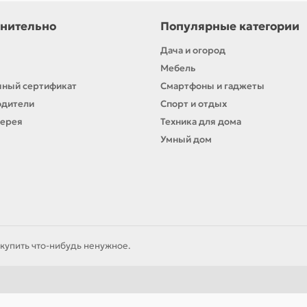
окупателей и предлагает технику, которая делает быт
нительно
Популярные категории
хне и в доме!
Дача и огород
Мебель
ный сертификат
Смартфоны и гаджеты
одители
Спорт и отдых
лерея
Техника для дома
Умный дом
купить что-нибудь ненужное.