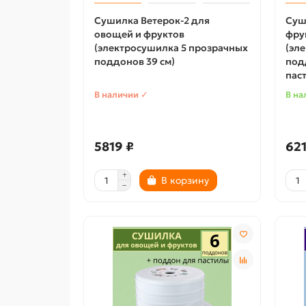
Сушилка Ветерок-2 для
Суш
овощей и фруктов
фру
(электросушилка 5 прозрачных
(эл
поддонов 39 см)
под
пас
В наличии ✓
В на
5819 ₽
621
В корзину