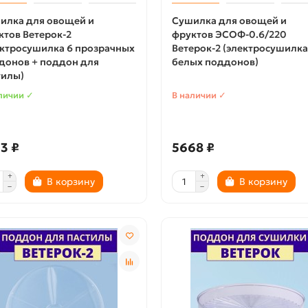
илка для овощей и
Сушилка для овощей и
ктов Ветерок-2
фруктов ЭСОФ-0.6/220
ектросушилка 6 прозрачных
Ветерок-2 (электросушилка
донов + поддон для
белых поддонов)
тилы)
личии ✓
В наличии ✓
3 ₽
5668 ₽
В корзину
В корзину