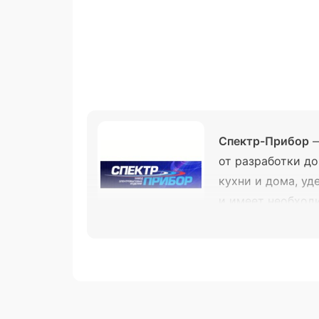
Спектр-Прибор
—
от разработки до
кухни и дома, уд
и имеет необходи
Ассортимент в
Кухонные приборы
: вафельницы, 
Техника для заготовок
: электриче
Бытовые устройства
: кипятильник