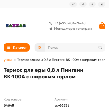
₽
+7 (499) 404-26-48
Менеджер в телеграм
Каталог
окружки
Термос для еды 0,8 л Пингвин ВК-100А с широким горло
Термос для еды 0,8 л Пингвин
ВК-100А с широким горлом
Код товара
Артикул
64648
vs-66538