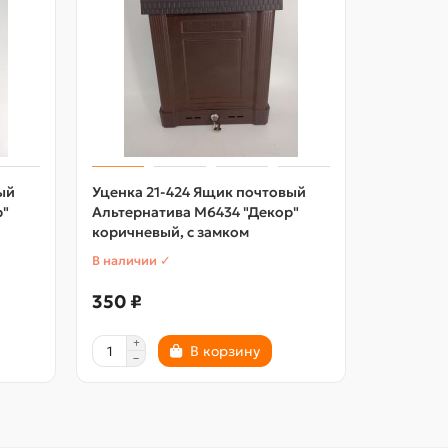
ый
Уценка 21-424 Ящик почтовый
Уценка 2
р"
Альтернатива М6434 "Декор"
Альтерна
коричневый, с замком
коричнев
В наличии ✓
В наличии
350 ₽
350 ₽
В корзину