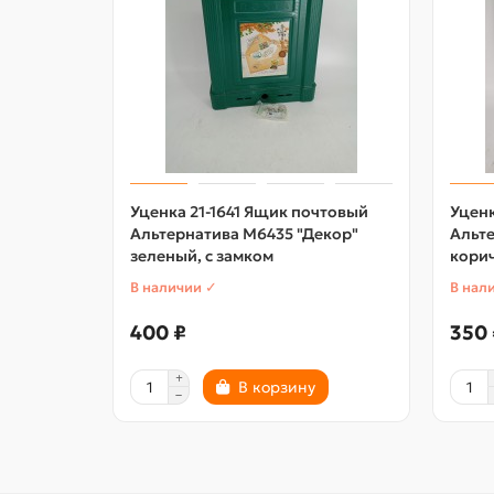
Уценка 21-1641 Ящик почтовый
Уценк
Альтернатива М6435 "Декор"
Альте
зеленый, с замком
корич
В наличии ✓
В нал
400 ₽
350 
В корзину