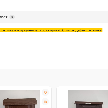
твет
0
 поэтому мы продаем его со скидкой. Список дефектов ниже: