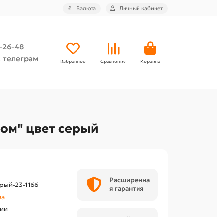
₽
Валюта
Личный кабинет
4-26-48
 телеграм
Избранное
Сравнение
Корзина
ном" цвет серый
Расширенна
рый-23-1166
я гарантия
ва
чии