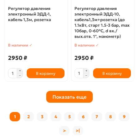
Регулятор давления
Регулятор давления
электронный ЭДД-1,
электронный ЭДД-10,
кабель 1,3м, розетка
кабель1,3м+розетка (до
1.1кВт, старт 1.5-3 бар, max
10бар, 0-60°C, d вх./
вых.отв. 1", манометр)
В наличии ✓
В наличии ✓
2950 ₽
2950 ₽
В корзину
В корзину
Показать еще
1
2
3
4
5
6
7
8
9
>
>|