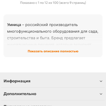
Показано с 1 по 12 из 100 (всего 9 страниц)
Умница
– российский производитель
многофункционального оборудования для сада,
строительства и быта. Бренд предлагает
инновационные решения, которые экономят
время и силы при выполнении повседневных и
Показать описание полностью
профессиональных задач.
В нашем магазине представлено:
•
Опрыскиватели
: ручные, электрические,
аккумуляторные, бензиновые
Информация
•
Запчасти и комплектующие
для
Дополнительно
опрыскивателей: удочки, аккумуляторы,
зарядные устройства