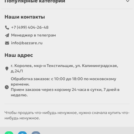
Популярные категории
•
Обогреватели
: газовые, кварцевые,
керосиновые, масляные
Наши контакты
•
Краны-водонагреватели
, реле и регуляторы
давления
+7 (499) 404-26-48
•
Тепловые пушки и тепловентиляторы
Менеджер в телеграм
info@bazzare.ru
Умница
– это современные технологии,
Наш адрес
проверенные временем. Оборудование бренда
помогает легко справляться с задачами любой
г. Королев, мкр-н Текстильщик, ул. Калининградская,
д.24/1
сложности, обеспечивая комфорт и экономию
Обработка заказов: с 10:00 до 18:00 по московскому
ресурсов.
времени.
Прием заказов через корзину 24 часа в сутки, 7 дней в
Умница – просто, удобно, эффективно!
неделю.
Чтобы продать что-нибудь ненужное, нужно сначала купить что-
нибудь ненужное.