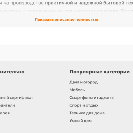
я на производстве
практичной и надежной бытовой те
хнологии с современными стандартами качества. Прод
адами на международных выставках.
Показать описание полностью
ервирования
кусных блюд
и урожая
нительно
Популярные категории
а домашних напитков
Дача и огород
качество
и
широкий ассортимент
товаров для дома. Б
Мебель
едлагать покупателям надежную технику по доступным
ный сертификат
Смартфоны и гаджеты
одители
Спорт и отдых
вас!
лерея
Техника для дома
Умный дом