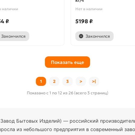
кг/ч
в наличии
Нет в наличии
4 ₽
5198 ₽
Закончился
Закончился
Показать еще
1
2
3
>
>|
Показано с 1 по 12 из 26 (всего 3 страниц)
Завод Бытовых Изделий) — российский производитель,
ыросла из небольшого предприятия в современный заво