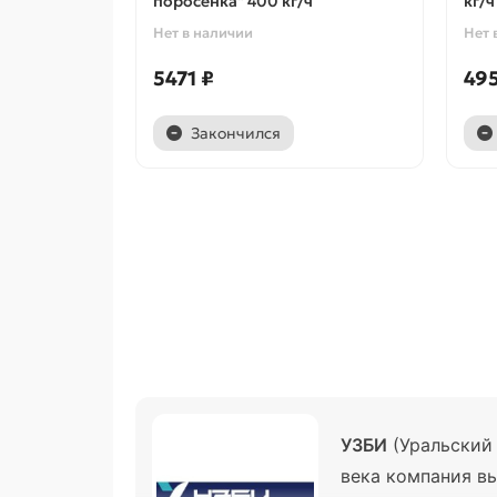
поросенка" 400 кг/ч
кг/ч
Нет в наличии
Нет 
5471 ₽
495
Закончился
УЗБИ
(Уральский 
века компания в