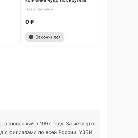
копчения Чудо 18л, круглая
Нет в наличии
0 ₽
Закончился
 основанный в 1997 году. За четверть
д с филиалами по всей России. УЗБИ