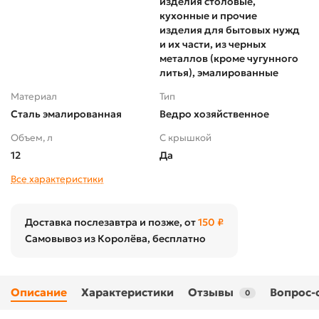
изделия столовые,
кухонные и прочие
изделия для бытовых нужд
и их части, из черных
металлов (кроме чугунного
литья), эмалированные
Материал
Тип
Сталь эмалированная
Ведро хозяйственное
Объем, л
С крышкой
12
Да
Все характеристики
Доставка послезавтра и позже, от
150 ₽
Самовывоз из Королёва, бесплатно
Описание
Характеристики
Отзывы
Вопрос-
0