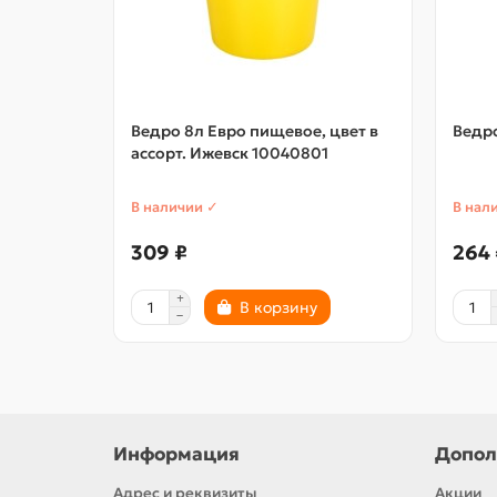
Ведро 8л Евро пищевое, цвет в
Ведро
ассорт. Ижевск 10040801
В наличии ✓
В нал
309 ₽
264 
В корзину
Информация
Допол
Адрес и реквизиты
Акции