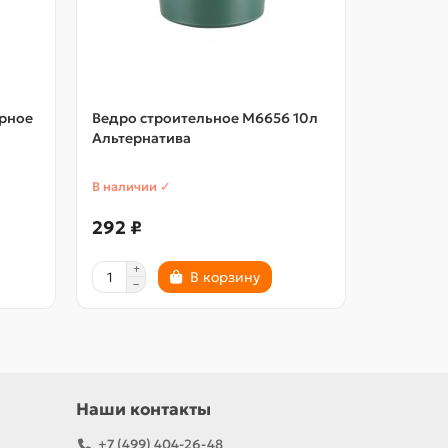
ерное
Ведро строительное М6656 10л
Ведро эм
Альтернатива
крышкой,
рисунка,
В наличии ✓
В наличии
292 ₽
1436 ₽
В корзину
Наши контакты
+7 (499) 404-26-48