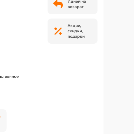
7 дней на
возврат
Акции,
скидки,
подарки
йственное
₽