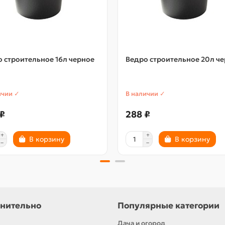
 строительное 16л черное
Ведро строительное 20л ч
ичии ✓
В наличии ✓
₽
288 ₽
В корзину
В корзину
нительно
Популярные категории
Дача и огород