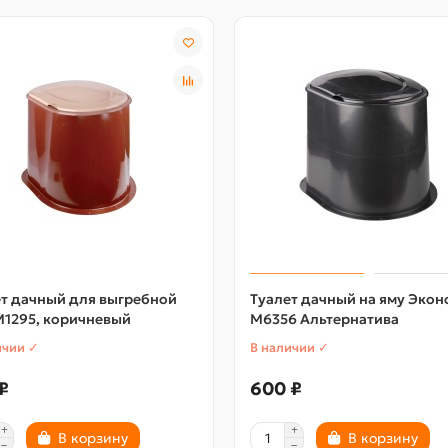
ет дачный для выгребной
Туалет дачный на яму Экон
М1295, коричневый
М6356 Альтернатива
ичии ✓
В наличии ✓
₽
600 ₽
В корзину
В корзину