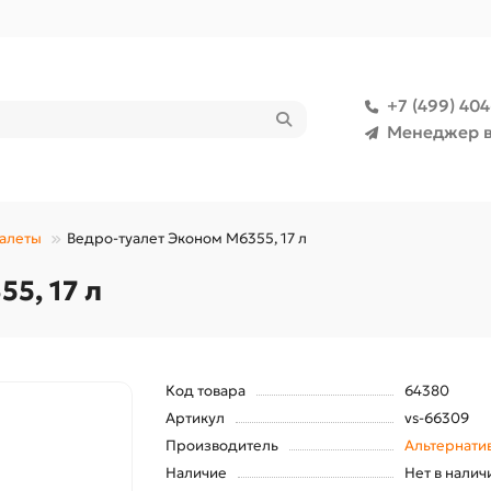
+7 (499) 40
Менеджер в
уалеты
Ведро-туалет Эконом М6355, 17 л
5, 17 л
Код товара
64380
Артикул
vs-66309
Производитель
Альтернати
Наличие
Нет в налич