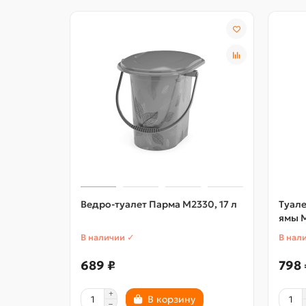
Ведро-туалет Парма М2330, 17 л
Туал
ямы 
В наличии ✓
В нал
689 ₽
798 
В корзину