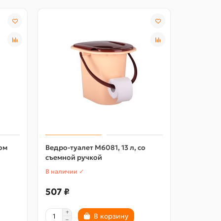
ом
Ведро-туалет М6081, 13 л, со
съемной ручкой
В наличии ✓
507 ₽
В корзину