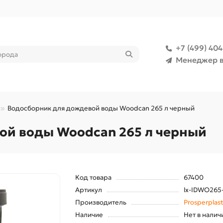
+7 (499) 40
Менеджер в
Водосборник для дождевой воды Woodcan 265 л черный
ой воды Woodcan 265 л черный
Код товара
67400
Артикул
lx-IDWO265
Производитель
Prosperplas
Наличие
Нет в налич