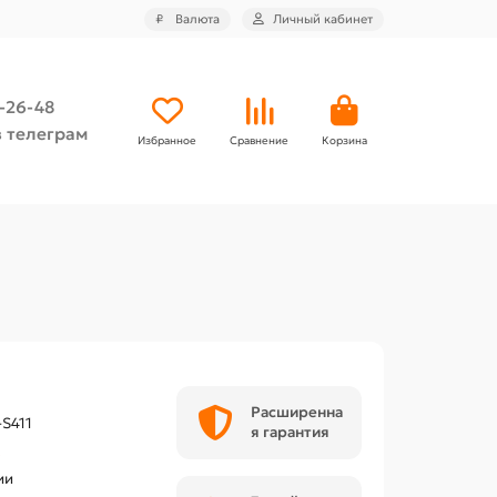
₽
Валюта
Личный кабинет
4-26-48
 телеграм
Избранное
Сравнение
Корзина
Расширенна
-S411
я гарантия
t
ии