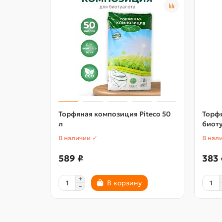
Торфяная композиция Piteco 50
Торф
л
биоту
В наличии ✓
В нал
589 ₽
383 
В корзину