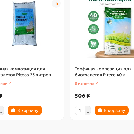
яная композиция для
Торфяная композиция для
алетов Piteco 25 литров
биотуалетов Piteco 40 л
ичии ✓
В наличии ✓
₽
506 ₽
В корзину
В корзину