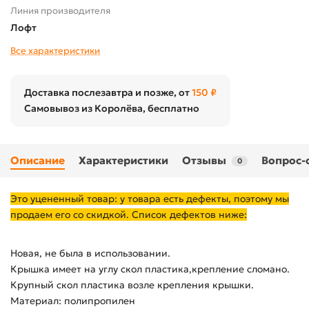
Линия производителя
Лофт
Все характеристики
Доставка послезавтра и позже, от
150 ₽
Самовывоз из Королёва, бесплатно
Описание
Характеристики
Отзывы
Вопрос-
0
Это уцененный товар: у товара есть дефекты, поэтому мы
продаем его со скидкой. Список дефектов ниже:
Новая, не была в использовании.
Крышка имеет на углу скол пластика,крепление сломано.
Крупный скол пластика возле крепления крышки.
Материал: полипропилен