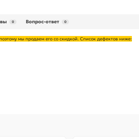
ывы
Вопрос-ответ
0
0
 поэтому мы продаем его со скидкой. Список дефектов ниже: