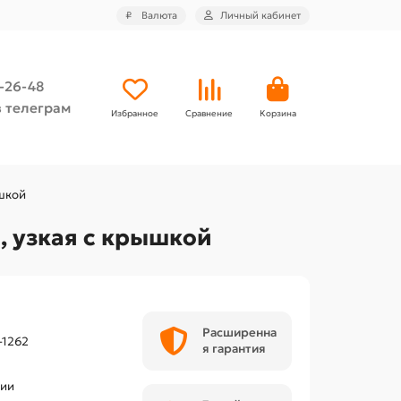
₽
Валюта
Личный кабинет
4-26-48
 телеграм
Избранное
Сравнение
Корзина
ышкой
я, узкая с крышкой
Расширенна
-1262
я гарантия
чии