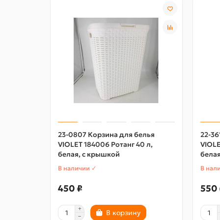
23-0807 Корзина для белья
22-36
VIOLET 184006 Ротанг 40 л,
VIOLE
белая, с крышкой
белая
В наличии ✓
В нал
450 ₽
550 
В корзину