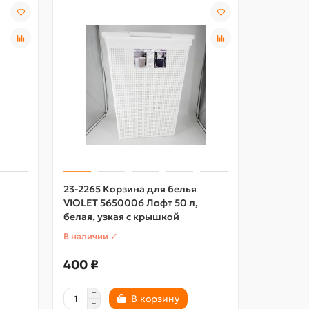
23-2265 Корзина для белья
22-1134 
VIOLET 5650006 Лофт 50 л,
VIOLET 5
белая, узкая с крышкой
белая, у
В наличии ✓
В наличии
400 ₽
500 ₽
В корзину