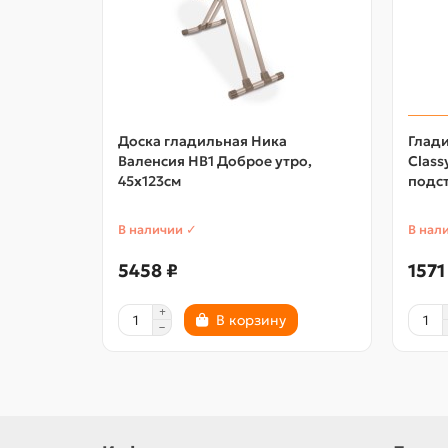
Доска гладильная Ника
Глади
Валенсия НВ1 Доброе утро,
Classy
45х123см
подс
В наличии ✓
В нал
5458 ₽
1571
В корзину