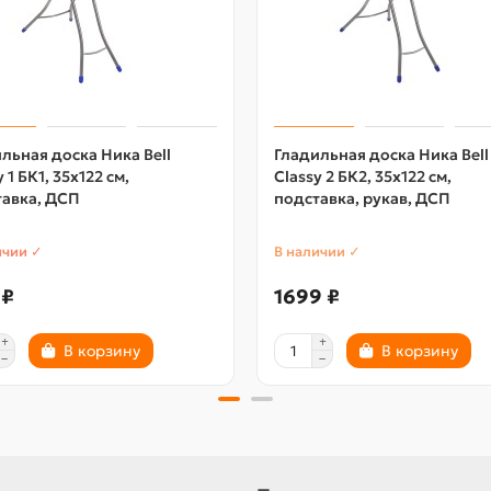
льная доска Ника Bell
Гладильная доска Ника Bell
 1 БК1, 35х122 см,
Classy 2 БК2, 35х122 см,
тавка, ДСП
подставка, рукав, ДСП
ичии ✓
В наличии ✓
 ₽
1699 ₽
В корзину
В корзину