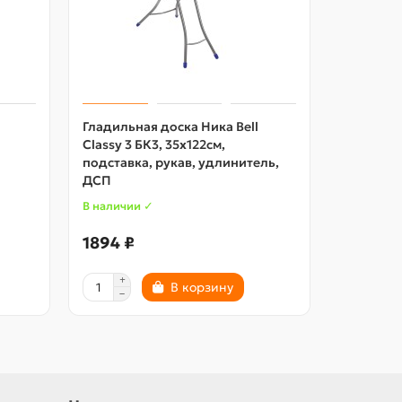
Гладильная доска Ника Bell
Гладиль
Classy 3 БК3, 35х122см,
PERILLA 
подставка, рукав, удлинитель,
сетка
ДСП
В наличии ✓
В наличии
1894 ₽
2235 ₽
В корзину