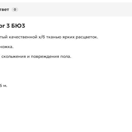
твет
0
or 3 БЮ3
тый качественной х/б тканью ярких расцветок.
ножка.
в скольжения и повреждения пола.
6 м.