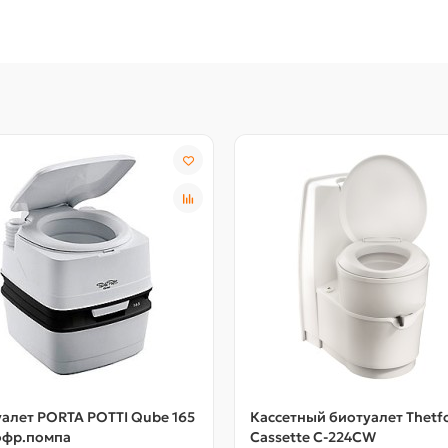
алет PORTA POTTI Qube 165
Кассетный биотуалет Thetf
офр.помпа
Cassette C-224CW