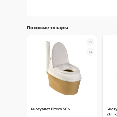
Похожие товары
Биотуалет Piteco 506
Биоту
21л,г