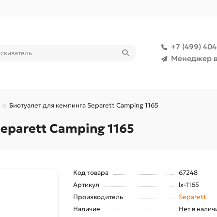
+7 (499) 40
Менеджер в
Биотуалет для кемпинга Separett Camping 1165
eparett Camping 1165
Код товара
67248
Артикул
lx-1165
Производитель
Separett
Наличие
Нет в налич