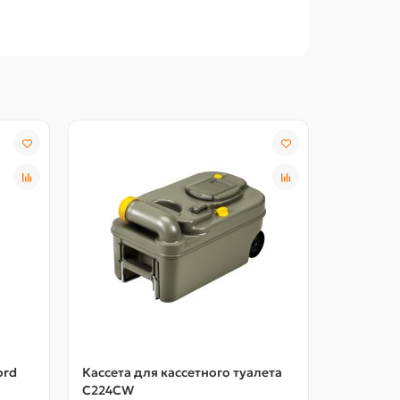
ord
Кассета для кассетного туалета
Дверь дл
C224CW
биотуале