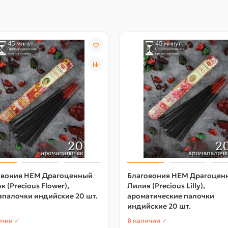
овония HEM Драгоценный
Благовония HEM Драгоцен
к (Precious Flower),
Лилия (Precious Lilly),
палочки индийские 20 шт.
ароматические палочки
индийские 20 шт.
ичии ✓
В наличии ✓