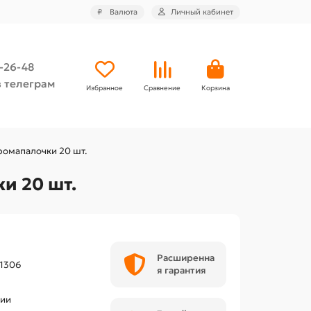
₽
Валюта
Личный кабинет
4-26-48
 телеграм
Избранное
Сравнение
Корзина
ромапалочки 20 шт.
и 20 шт.
Расширенна
51306
я гарантия
чии