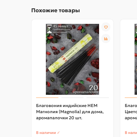
Похожие товары
Благовония индийские HEM
Благ
Магнолия (Magnolia) для дома,
Цвето
аромапалочки 20 шт.
арома
В наличии ✓
В нал