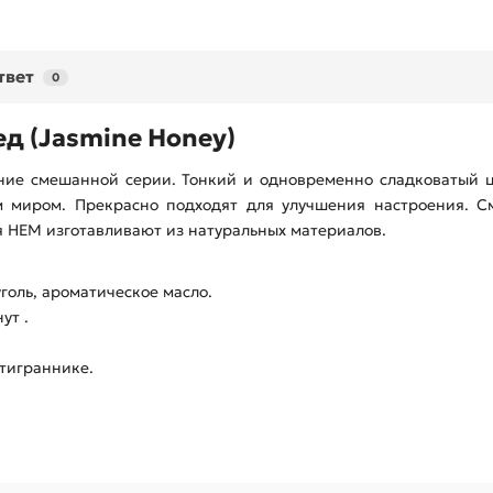
твет
0
д (Jasmine Honey)
ние смешанной серии. Тонкий и одновременно сладковатый ц
 миром. Прекрасно подходят для улучшения настроения. См
я HEM изготавливают из натуральных материалов.
голь, ароматическое масло.
ут .
тиграннике.