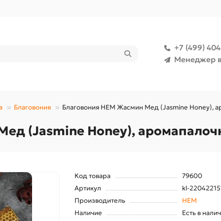
+7 (499) 40
Менеджер в
а
Благовония
Благовония HEM Жасмин Мед (Jasmine Honey), а
ед (Jasmine Honey), аромапалочк
Код товара
79600
Артикул
kl-2204221
Производитель
HEM
Наличие
Есть в нали