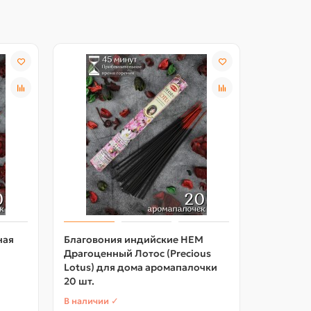
ная
Благовония индийские HEM
Благово
Драгоценный Лотос (Precious
(Sandal V
Lotus) для дома аромапалочки
для дома
20 шт.
В наличии ✓
В наличии