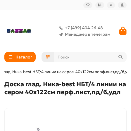
₽
+7 (499) 404-26-48
Менеджер в телеграм
Каталог
 глад. Ника-best НБТ/4 линии на сером 40х122см перф.лист,пд/б,уд
Доска глад. Ника-best НБТ/4 линии на
сером 40х122см перф.лист,пд/б,удл