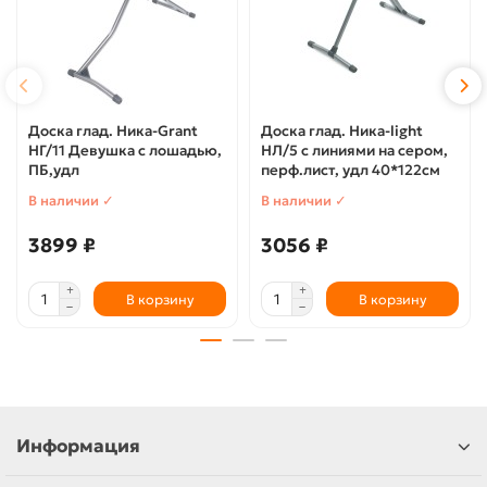
Доска глад. Ника-Grant
Доска глад. Ника-light
НГ/11 Девушка с лошадью,
НЛ/5 с линиями на сером,
ПБ,удл
перф.лист, удл 40*122см
В наличии ✓
В наличии ✓
3899 ₽
3056 ₽
В корзину
В корзину
Информация