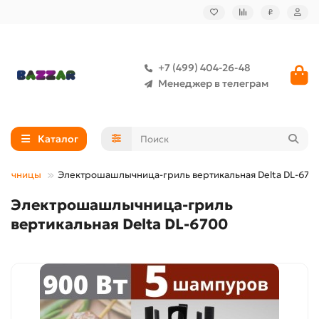
₽
+7 (499) 404-26-48
Менеджер в телеграм
Каталог
шлычницы
Электрошашлычница-гриль вертикальная Delta DL-670
Электрошашлычница-гриль
вертикальная Delta DL-6700