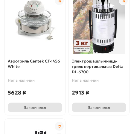
Аэрогриль Centek CT-1456
Электрошашлычница-
White
гриль вертикальная Delta
DL-6700
Нет в наличии
Нет в наличии
5628 ₽
2913 ₽
Закончился
Закончился