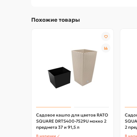
Похожие товары
Садовое кашпо для цветов RATO
Садо
SQUARE DRTS400-7529U мокко 2
SQUA
предмета 37 и 91,5 л
2 пре
В наличии ✓
В нал