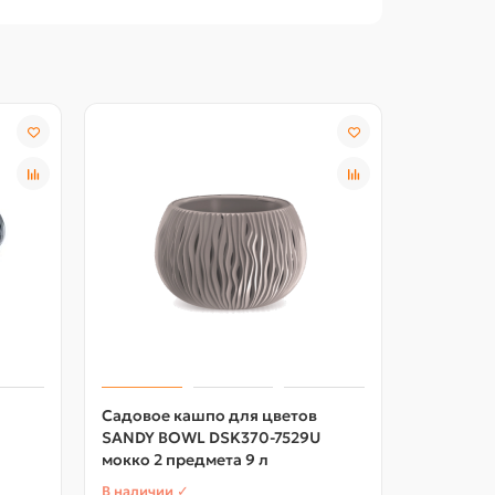
Садовое кашпо для цветов
Садовое 
SANDY BOWL DSK370-7529U
SANDY B
мокко 2 предмета 9 л
антрацит
В наличии ✓
В наличии