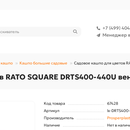
+7 (499) 40
Менеджер в
, кашпо
Кашпо большие садовые
Садовое кашпо для цветов R
 RATO SQUARE DRTS400-440U венге
Код товара
67428
Артикул
lx-DRTS400
Производитель
Prosperplas
Наличие
Нет в налич