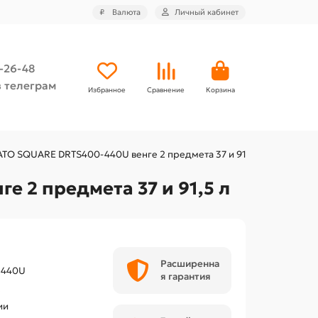
₽
Валюта
Личный кабинет
4-26-48
 телеграм
Избранное
Сравнение
Корзина
ATO SQUARE DRTS400-440U венге 2 предмета 37 и 91,5 л
 2 предмета 37 и 91,5 л
Расширенна
-440U
я гарантия
t
ии