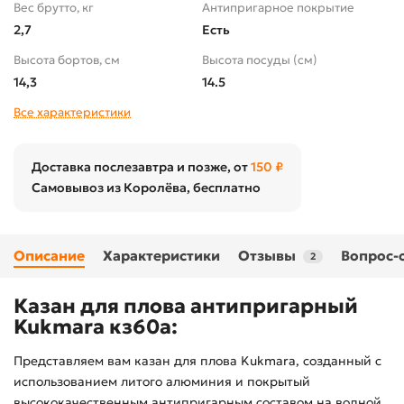
Вес брутто, кг
Антипригарное покрытие
2,7
Есть
Высота бортов, см
Высота посуды (cм)
14,3
14.5
Все характеристики
Доставка послезавтра и позже, от
150 ₽
Самовывоз из Королёва, бесплатно
Описание
Характеристики
Отзывы
Вопрос-
2
Казан для плова антипригарный
Kukmara кз60а:
Представляем вам казан для плова Kukmara, созданный с
использованием литого алюминия и покрытый
высококачественным антипригарным составом на водной