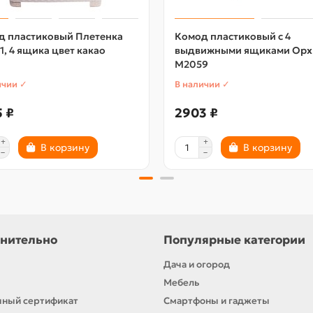
д пластиковый Плетенка
Комод пластиковый с 4
, 4 ящика цвет какао
выдвижными ящиками Орх
М2059
ичии ✓
В наличии ✓
 ₽
2903 ₽
В корзину
В корзину
нительно
Популярные категории
Дача и огород
Мебель
ный сертификат
Смартфоны и гаджеты