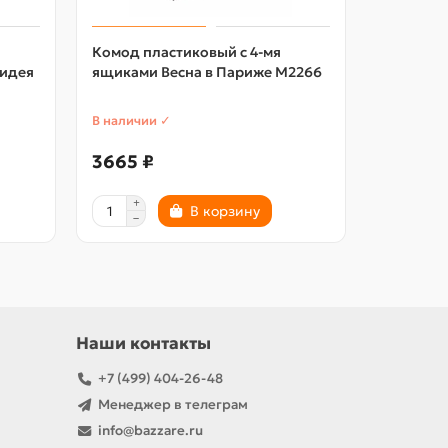
Комод пластиковый с 4-мя
Комод п
идея
ящиками Весна в Париже М2266
М2432, 3
В наличии ✓
В наличии
3665 ₽
2139 ₽
В корзину
Наши контакты
+7 (499) 404-26-48
Менеджер в телеграм
info@bazzare.ru