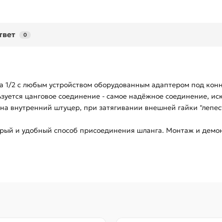
твет
0
а 1/2 с любым устройством оборудованным адаптером под конн
зуется цанговое соединение - самое надёжное соединение, и
на внутренний штуцер, при затягивании внешней гайки "лепес
трый и удобный способ присоединения шланга. Монтаж и демон