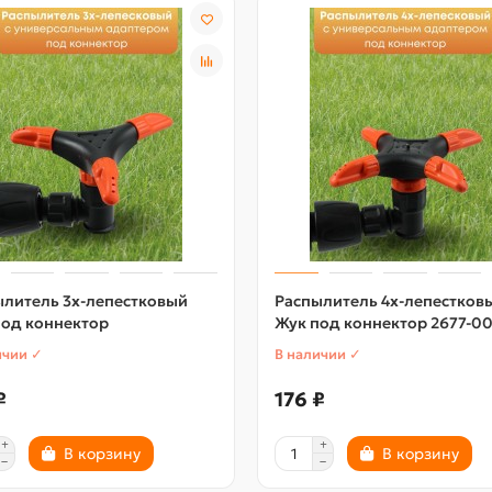
ылитель 3х-лепестковый
Распылитель 4х-лепестков
под коннектор
Жук под коннектор 2677-0
ичии ✓
В наличии ✓
₽
176 ₽
В корзину
В корзину