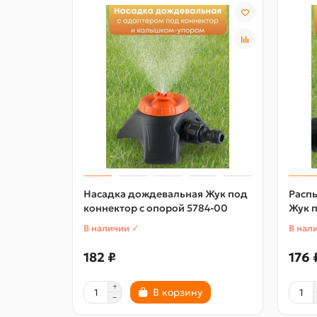
Насадка дождевальная Жук под
Расп
коннектор с опорой 5784-00
Жук 
В наличии ✓
В нал
182 ₽
176 
В корзину