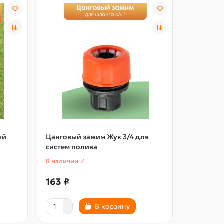
ый
Цанговый зажим Жук 3/4 для
Распылит
0
систем полива
под конн
В наличии ✓
В наличии
163 ₽
199 ₽
В корзину