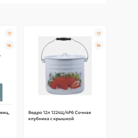
 яиц,
Ведро 12л 1224Ц/4Рб Сочная
Чехол дл
клубника с крышкой
Ника ЧПД
штрихам