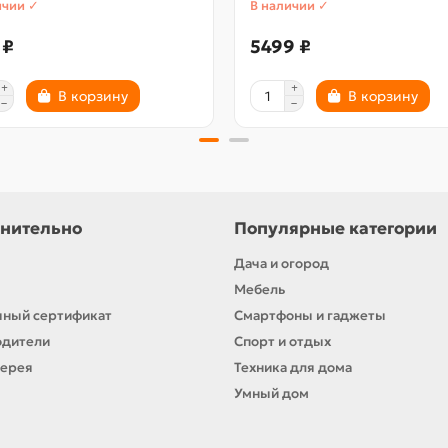
ичии ✓
В наличии ✓
 ₽
5499 ₽
В корзину
В корзину
нительно
Популярные категории
Дача и огород
Мебель
ный сертификат
Смартфоны и гаджеты
одители
Спорт и отдых
лерея
Техника для дома
Умный дом