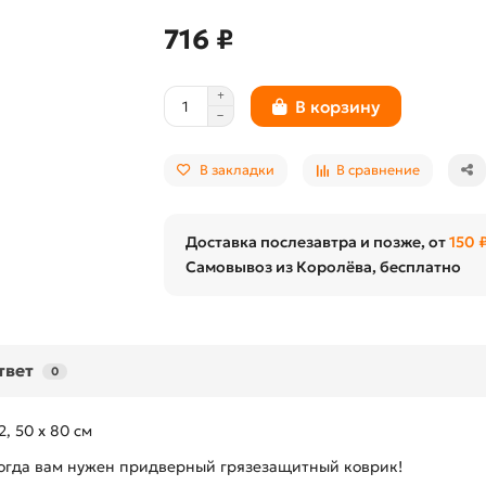
716 ₽
В корзину
В закладки
В сравнение
Доставка послезавтра и позже, от
150 
Самовывоз из Королёва, бесплатно
твет
0
 50 х 80 см
 Тогда вам нужен придверный грязезащитный коврик!