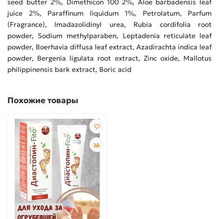
seed butter 2%, Dimethicon 100 2%, Aloe barbadensis leaf
juice 2%, Paraffinum liquidum 1%, Petrolatum, Parfum
(Fragrance), Imadazolidinyl urea, Rubia cordifolia root
powder, Sodium methylparaben, Leptadenia reticulate leaf
powder, Boerhavia diffusa leaf extract, Azadirachta indica leaf
powder, Bergenia ligulata root extract, Zinc oxide, Mallotus
philippinensis bark extract, Boric acid
Похожие товары