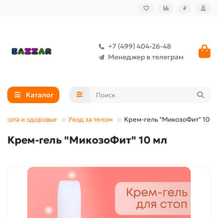
₽
+7 (499) 404-26-48
Менеджер в телеграм
Каталог
расота и здоровье
Уход за телом
Крем-гель "МикозоФит" 10 м
Крем-гель "МикозоФит" 10 мл