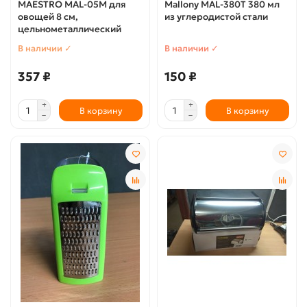
MAESTRO MAL-05M для
Mallony MAL-380T 380 мл
овощей 8 см,
из углеродистой стали
цельнометаллический
В наличии ✓
В наличии ✓
357 ₽
150 ₽
В корзину
В корзину