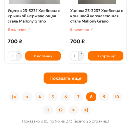
Уценка 23-3231 Хлебница с
Уценка 23-3237 Хлебница с
крышкой нержавеющая
крышкой нержавеющая
сталь Mallony Grano
сталь Mallony Grano
В наличии ✓
В наличии ✓
700 ₽
700 ₽
В корзину
В корзину
Показать еще
|<
<
4
5
6
7
8
9
10
11
12
>
>|
Показано с 85 по 96 из 273 (всего 23 страниц)