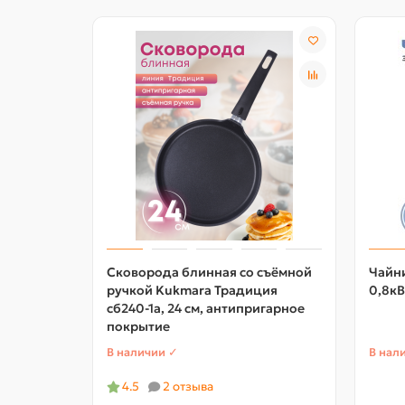
Сковорода блинная со съёмной
Чайни
ручкой Kukmara Традиция
0,8кВ
сб240-1а, 24 см, антипригарное
покрытие
В наличии ✓
В нал
4.5
2 отзыва