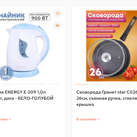
к ENERGY Е-209 1,0л
Сковорода Гранит star С02
т, диск - БЕЛО-ГОЛУБОЙ
26см, съемная ручка, стекл
крышка
ичии ✓
В наличии ✓