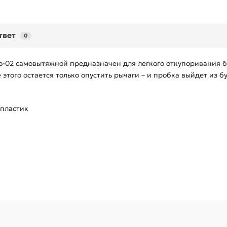
твет
0
o-02 самовытяжной предназначен для легкого откупоривания б
этого остается только опустить рычаги – и пробка выйдет из б
 пластик