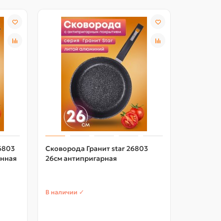
6803
Сковорода Гранит star 26803
Крышка d
янная
26см антипригарная
низкая, 
В наличии ✓
В наличии