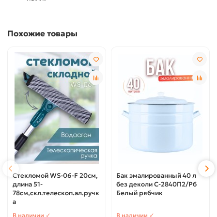
Похожие товары
Стекломой WS-06-F 20см,
Бак эмалированный 40 л
длина 51-
без деколи С-2840П2/Рб
78см,скл.телескоп.ал.ручк
Белый рябчик
а
В наличии ✓
В наличии ✓