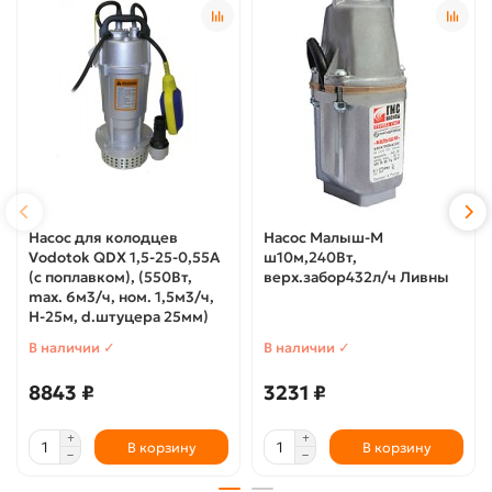
Насос для колодцев
Насос Малыш-М
Vodotok QDX 1,5-25-0,55А
ш10м,240Вт,
(с поплавком), (550Вт,
верх.забор432л/ч Ливны
max. 6м3/ч, ном. 1,5м3/ч,
Н-25м, d.штуцера 25мм)
В наличии ✓
В наличии ✓
8843 ₽
3231 ₽
В корзину
В корзину