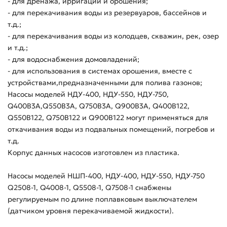
- для дренажа, ирригации и орошения;
- для перекачивания воды из резервуаров, бассейнов и
т.д.;
- для перекачивания воды из колодцев, скважин, рек, озер
и т.д.;
- для водоснабжения домовладений;
- для использования в системах орошения, вместе с
устройствами,предназначенными для полива газонов;
Насосы моделей НДУ-400, НДУ-550, НДУ-750,
Q400B3A,Q550B3A, Q750B3A, Q900B3A, Q400B122,
Q550B122, Q750B122 и Q900B122 могут применяться для
откачивания воды из подвальных помещений, погребов и
т.д.
Корпус данных насосов изготовлен из пластика.
Насосы моделей НШП-400, НДУ-400, НДУ-550, НДУ-750
Q2508-1, Q4008-1, Q5508-1, Q7508-1 снабжены
регулируемым по длине поплавковым выключателем
(датчиком уровня перекачиваемой жидкости).