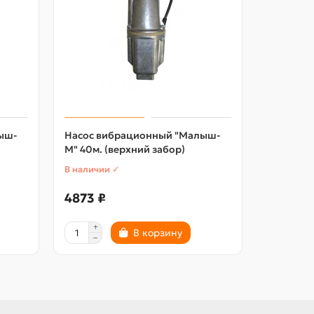
ыш-
Насос вибрационный "Малыш-
Насос ви
М" 40м. (верхний забор)
10м.
В наличии ✓
В наличии
4873 ₽
2362 ₽
В корзину