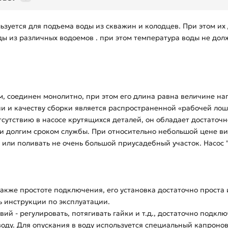
уется для подъема воды из скважин и колодцев. При этом их
оды из различных водоемов . при этом температура воды не до
м, соединен монолитно, при этом его длина равна величине на
и и качеству сборки является распространенной «рабочей лош
утствию в насосе крутящихся деталей, он обладает достаточ
и долгим сроком службы. При относительно небольшой цене в
или поливать не очень большой приусадебный участок. Насос 
акже простоте подключения, его установка достаточно проста 
ь инструкции по эксплуатации.
ий - регулировать, потягивать гайки и т.д., достаточно подклю
воду. Для опускания в воду используется специальный капроно