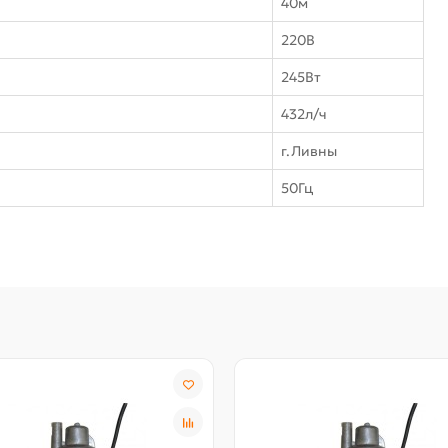
40м
220В
245Вт
432л/ч
г.Ливны
50Гц