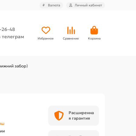
₽
Валюта
Личный кабинет
4-26-48
 телеграм
Избранное
Сравнение
Корзина
нижний забор)
Расширенна
я гарантия
аш
чии