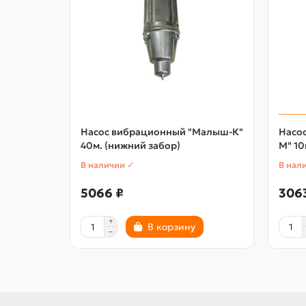
Насос вибрационный "Малыш-К"
Насо
40м. (нижний забор)
М" 10
В наличии ✓
В нал
5066 ₽
306
В корзину