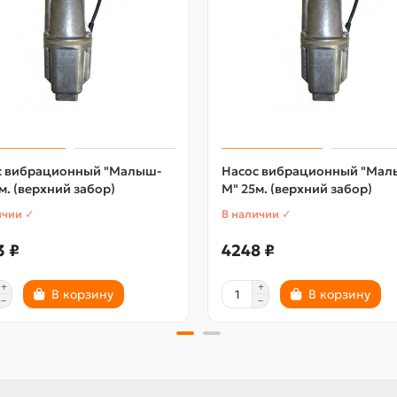
с вибрационный "Малыш-
Насос вибрационный "Мал
м. (верхний забор)
М" 25м. (верхний забор)
ичии ✓
В наличии ✓
3 ₽
4248 ₽
В корзину
В корзину