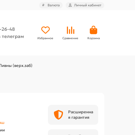
₽
Валюта
Личный кабинет
4-26-48
 телеграм
Избранное
Сравнение
Корзина
ивны (верх.заб)
Расширенна
я гарантия
аш
чии