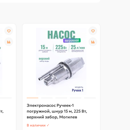
Электронасос Ручеек-1
Электрон
т,
погружной, шнур 15 м, 225 Вт,
погружной
верхний забор, Могилев
верхний 
В наличии ✓
В наличии