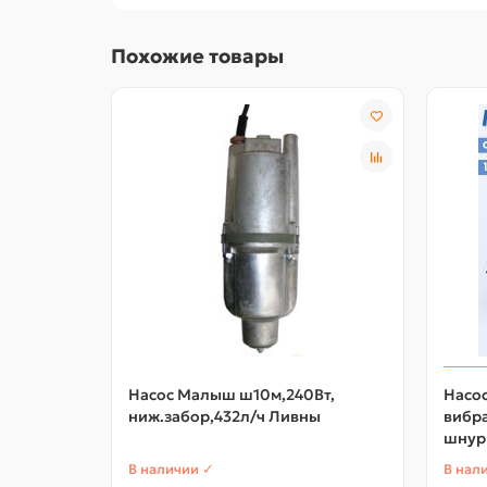
Похожие товары
Насос Малыш ш10м,240Вт,
Насо
ниж.забор,432л/ч Ливны
вибр
шнур 
В наличии ✓
В нал