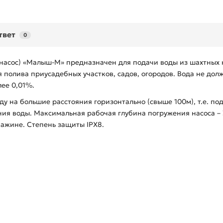
твет
0
насос) «Малыш-М» предназначен для подачи воды из шахтных 
я полива приусадебных участков, садов, огородов. Вода не до
ее 0,01%.
оду на большие расстояния горизонтально (свыше 100м), т.е. п
ния воды. Максимальная рабочая глубина погружения насоса – 
ажине. Степень защиты IPX8.