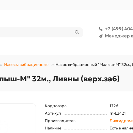
+7 (499) 40
Менеджер в
Насосы вибрационные
Насос вибрационный "Малыш-М" 32м., Л
ыш-М" 32м., Ливны (верх.заб)
Код товара
1726
Артикул
rn-L2421
Производитель
Ливгидром
Наличие
Есть в нали