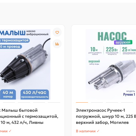
с Малыш бытовой
Электронасос Ручеек-1
ационный с термозащитой,
погружной, шнур 10 м, 225 В
10 м, 432 л/ч, Ливны
верхний забор, Могилев
ичии ✓
В наличии ✓