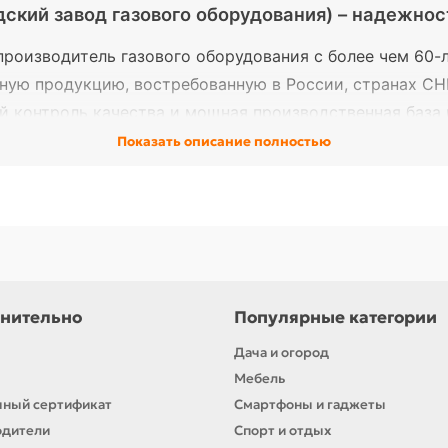
дский завод газового оборудования) – надежно
роизводитель газового оборудования с более чем 60-
ную продукцию, востребованную в России, странах СН
й контроль качества и мощная производственная база
ового и промышленного использования.
Показать описание полностью
ставлено:
фикаций
нительно
Популярные категории
орусского качества, долговечности и соответствия ме
Дача и огород
деров отрасли!
Мебель
ный сертификат
Смартфоны и гаджеты
одители
Спорт и отдых