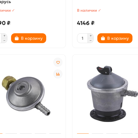
арусь
личии ✓
В наличии ✓
90 ₽
4146 ₽
В корзину
В корзину