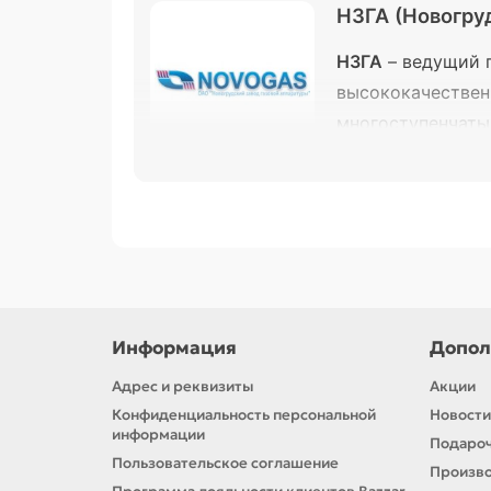
НЗГА (Новогру
НЗГА
– ведущий п
высококачествен
многоступенчаты
решения для быт
В ассортименте нашего магазина пред
Газовые баллоны различных моди
Редукторы для газовых баллонов
Автоклавы
Информация
Допол
Продукция НЗГА – это сочетание бел
Адрес и реквизиты
Акции
проверенные решения от одного из ли
Конфиденциальность персональной
Новости
информации
Подароч
Пользовательское соглашение
Произв