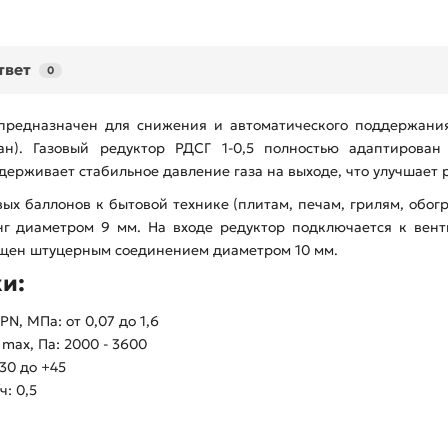
твет
0
 предназначен для снижения и автоматического поддержани
тан). Газовый редуктор РДСГ 1-0,5 полностью адаптирова
держивает стабильное давление газа на выходе, что улучшает 
х баллонов к бытовой технике (плитам, печам, грилям, обогре
г диаметром 9 мм. На входе редуктор подключается к вен
нащен штуцерным соединением диаметром 10 мм.
и:
PN, МПа: от 0,07 до 1,6
 max, Па: 2000 - 3600
30 до +45
ч: 0,5