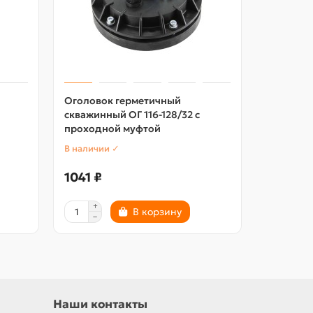
Оголовок герметичный
Оголово
скважинный ОГ 116-128/32 с
скважинн
проходной муфтой
проходн
В наличии ✓
В наличии
1041 ₽
1156 ₽
В корзину
Наши контакты