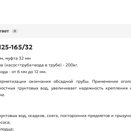
твет
0
25-165/32
м, муфта 32 мм
 (насос+труба+вода в трубе) - 200кг.
да - от 6 мм до 12 мм.
ерметизации окончания обсадной трубы. Применение оголо
остных грунтовых вод, увеличивает надежность крепления
ие.
унтовых вод, осадков, снега, посторонних предметов и грызуно
соса;
олодца;