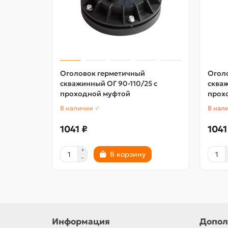
Оголовок герметичный
Огол
скважинный ОГ 90-110/25 с
скваж
проходной муфтой
прох
В наличии ✓
В нал
1041 ₽
1041
В корзину
Информация
Допол