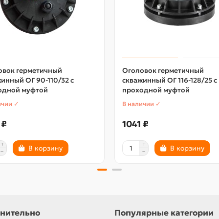
овок герметичный
Оголовок герметичный
инный ОГ 90-110/32 с
скважинный ОГ 116-128/25 с
одной муфтой
проходной муфтой
ичии ✓
В наличии ✓
 ₽
1041 ₽
В корзину
В корзину
нительно
Популярные категории