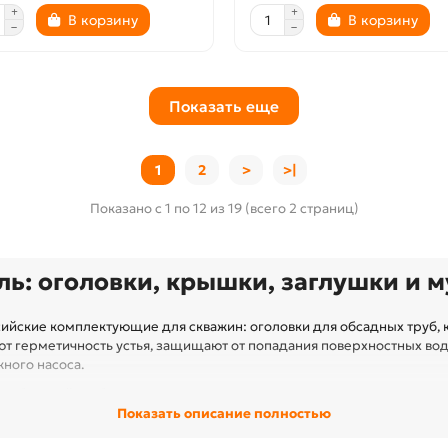
В корзину
В корзину
Показать еще
1
2
>
>|
Показано с 1 по 12 из 19 (всего 2 страниц)
ь: оголовки, крышки, заглушки и 
ийские комплектующие для скважин: оголовки для обсадных труб, 
т герметичность устья, защищают от попадания поверхностных вод
ного насоса.
м обсадной трубы.
и крепёж, удобная установка.
Показать описание полностью
защита от протечек и перекоса.