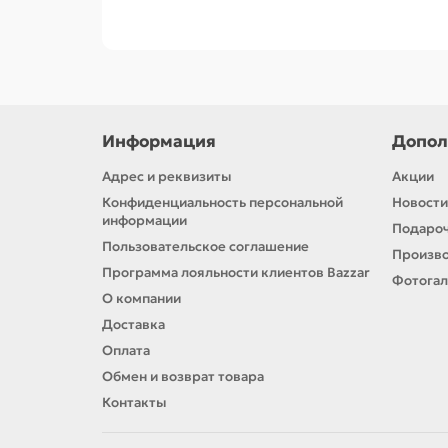
Совместимость с напорной трубой и каб
Выберите нужный размер и тип изделия —
ого
диаметр и комплектацию под вашу скважину.
Информация
Допол
Адрес и реквизиты
Акции
Конфиденциальность персональной
Новости
информации
Подароч
Пользовательское соглашение
Произв
Программа лояльности клиентов Bazzar
Фотога
О компании
Доставка
Оплата
Обмен и возврат товара
Контакты