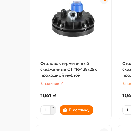
Оголовок герметичный
Ого
скважинный ОГ 116-128/25 с
сква
проходной муфтой
про
В наличии ✓
В на
1041 ₽
104
В корзину