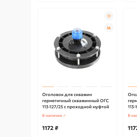
Оголовок для скважин
Ого
герметичный скважинный ОГС
гер
113-127/25 с проходной муфтой
113
В наличии ✓
В на
1172 ₽
117