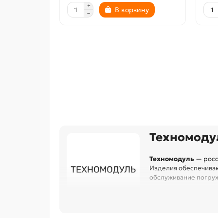
В корзину
Техномодул
Техномодуль
— росс
Изделия обеспечиваю
обслуживание погруж
Подбор по диаметра
Надёжные материалы 
Герметизация устья, 