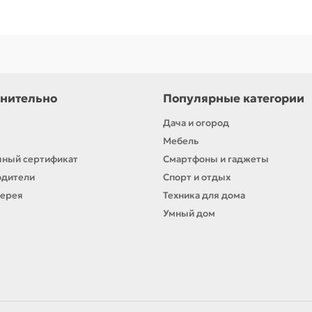
ельным вводом.
ловок
,
крышка
,
заглушка
или
муфта
. Если сомневаетесь с подбором
нительно
Популярные категории
Дача и огород
Мебель
ный сертификат
Смартфоны и гаджеты
одители
Спорт и отдых
лерея
Техника для дома
Умный дом