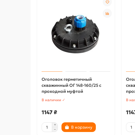
Оголовок герметичный
Ого
скважинный ОГ 148-160/25 с
скв
проходной муфтой
про
В наличии ✓
В на
1147 ₽
114
В корзину