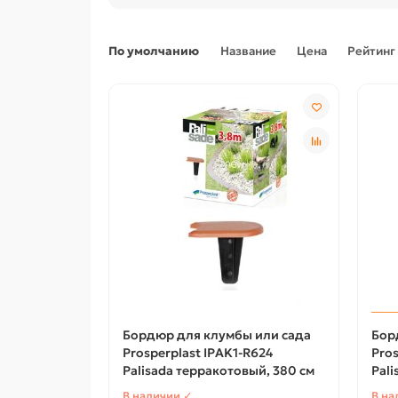
По умолчанию
Название
Цена
Рейтинг
Бордюр для клумбы или сада
Бор
Prosperplast IPAK1-R624
Pros
Palisada терракотовый, 380 см
Pali
В наличии ✓
В на