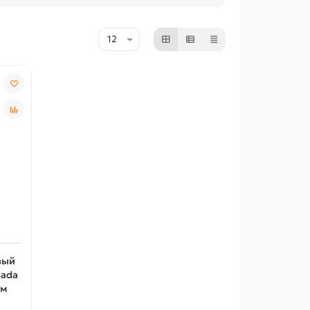
вый
sada
см