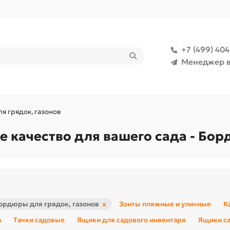
+7 (499) 40
Менеджер в
я грядок, газонов
ое качество для вашего сада - Бо
×
ордюры для грядок, газонов
Зонты пляжные и уличные
К
а
Тачки садовые
Ящики для садового инвентаря
Ящики са