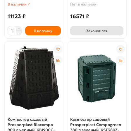
В наличии ✓
Нет в наличии
11123 ₽
16571 ₽
В корзину
Закончился
Компостер садовый
Компостер садовый
Prosperplast Biocompo
Prosperplast Compogreen
900 л черный IKBI900C-
380 л зеленый IKST380Z-